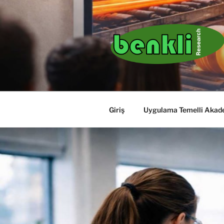
İçeriğe
geç
Giriş
Uygulama Temelli Akade