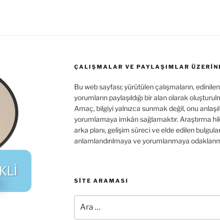
e
at
g
ai
ai
er
ar
gr
s
g
l
l
n
e
a
A
er
ot
m
p
e
p
ÇALIŞMALAR VE PAYLAŞIMLAR ÜZERIN
Bu web sayfası; yürütülen çalışmaların, edinilen
yorumların paylaşıldığı bir alan olarak oluşturul
Amaç, bilgiyi yalnızca sunmak değil, onu anlaşılı
yorumlamaya imkân sağlamaktır. Araştırma hik
arka planı, gelişim süreci ve elde edilen bulgular
anlamlandırılmaya ve yorumlanmaya odaklanm
SITE ARAMASI
Ara: