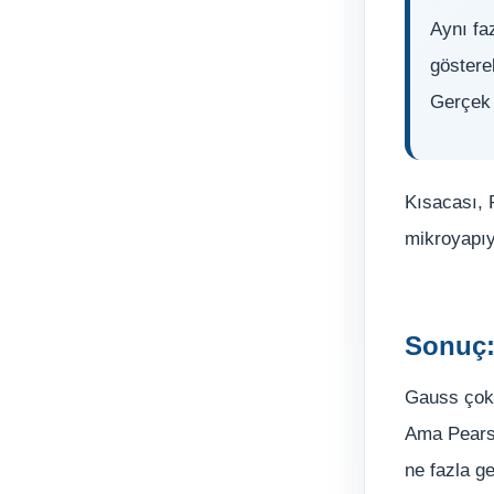
Aynı fa
göstereb
Gerçek 
Kısacası, 
mikroyapıy
Sonuç:
Gauss çok 
Ama Pearso
ne fazla g