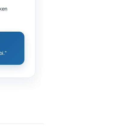
rken
bi.”