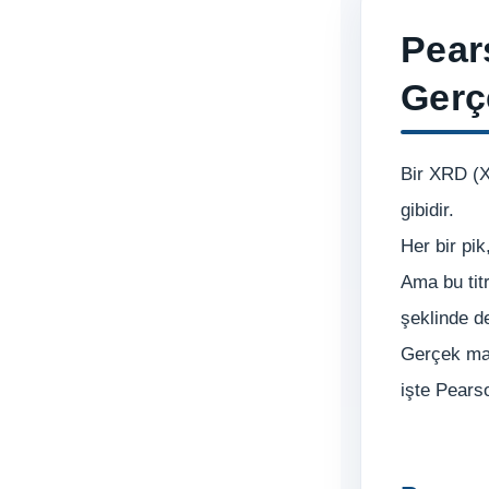
Pear
Gerç
Bir XRD (X
gibidir.
Her bir pik
Ama bu tit
şeklinde de
Gerçek mal
işte Pears