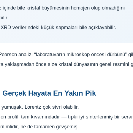
z içinde bile kristal büyümesinin homojen olup olmadığını
ilir.
XRD verilerindeki küçük sapmaları bile açıklayabilir.
Pearson analizi “laboratuvarın mikroskop öncesi dürbünü” gib
a yaklaşmadan önce size kristal dünyasının genel resmini gö
 Gerçek Hayata En Yakın Pik
yumuşak, Lorentz çok sivri olabilir.
n profili tam kıvamındadır — tıpkı iyi sinterlenmiş bir seram
erilimlidir, ne de tamamen gevşemiş.