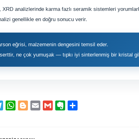
 XRD analizlerinde karma fazlı seramik sistemleri yorumla
alizi genellikle en doğru sonucu verir.
arson eğrisi, malzemenin dengesini temsil eder.
erttir, ne çok yumuşak — tıpkı iyi sinterlenmiş bir kristal gi
T
W
Bl
E
G
E
S
el
h
o
m
m
v
h
e
at
g
ai
ai
er
ar
gr
s
g
l
l
n
e