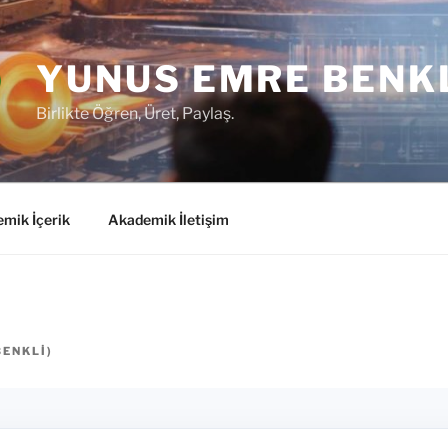
YUNUS EMRE BENK
Birlikte Öğren, Üret, Paylaş.
mik İçerik
Akademik İletişim
BENKLI
)