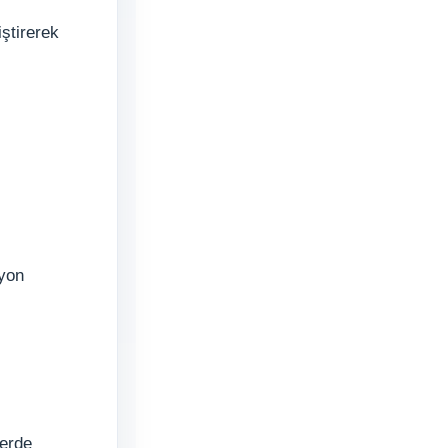
ştirerek
zyon
lerde