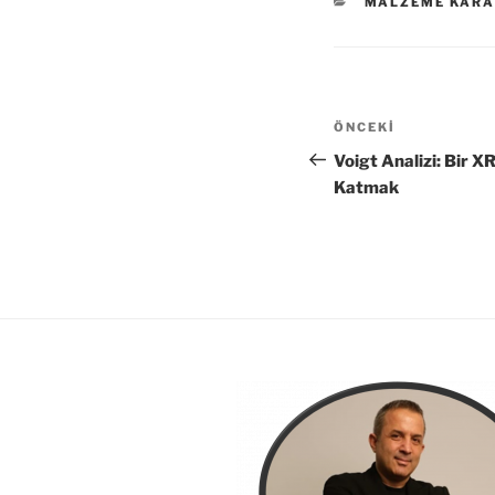
MALZEME KARA
dI
b
n
o
o
k
ÖNCEKI
Voigt Analizi: Bir 
Katmak