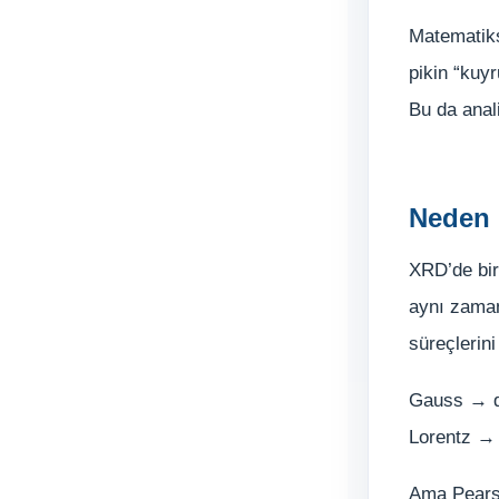
Matematiks
pikin “kuyr
Bu da anali
Neden 
XRD’de bir
aynı zaman
süreçlerini
Gauss → da
Lorentz → d
Ama Pearso