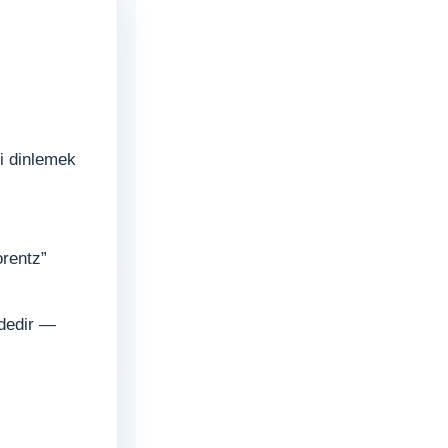
i dinlemek
rentz”
rdedir —