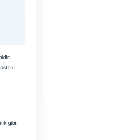
idir:
sterir.
ik gibi: