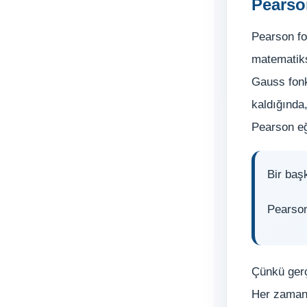
Pearso
Pearson fon
matematiks
Gauss fonk
kaldığında
Pearson eğ
Bir baş
Pearson
Çünkü gerç
Her zaman 