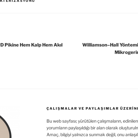
KTERIZASYONU
a
A
er
ot
m
p
e
p
XRD Pikine Hem Kalp Hem Akıl
Williamson–Hall Yöntemi:
Mikrogeri
ÇALIŞMALAR VE PAYLAŞIMLAR ÜZERIN
Bu web sayfası; yürütülen çalışmaların, edinilen
yorumların paylaşıldığı bir alan olarak oluşturul
Amaç, bilgiyi yalnızca sunmak değil, onu anlaşılı