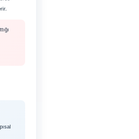
rir.
tığı
:
pısal