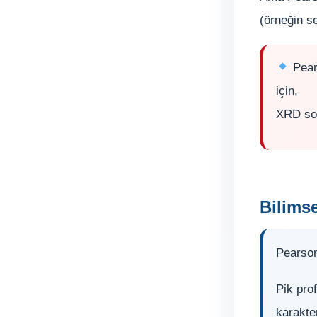
(örneğin se
Pears
için,
XRD son
Bilims
Pearson
Pik pro
karakter