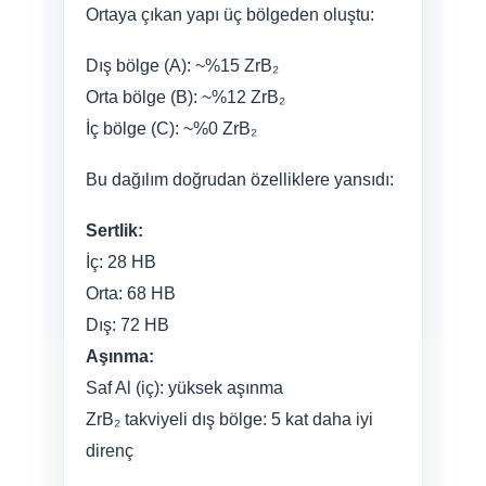
Ortaya çıkan yapı üç bölgeden oluştu:
Dış bölge (A): ~%15 ZrB₂
Orta bölge (B): ~%12 ZrB₂
İç bölge (C): ~%0 ZrB₂
Bu dağılım doğrudan özelliklere yansıdı:
Sertlik:
İç: 28 HB
Orta: 68 HB
Dış: 72 HB
Aşınma:
Saf Al (iç): yüksek aşınma
ZrB₂ takviyeli dış bölge: 5 kat daha iyi
direnç