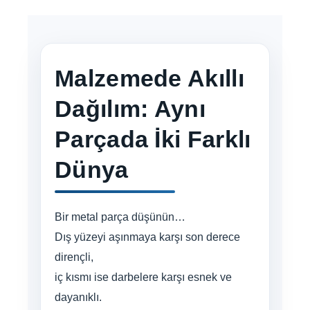
e
n
o
m
p
e
o
p
k
Malzemede Akıllı
Dağılım: Aynı
Parçada İki Farklı
Dünya
Bir metal parça düşünün…
Dış yüzeyi aşınmaya karşı son derece
dirençli,
iç kısmı ise darbelere karşı esnek ve
dayanıklı.