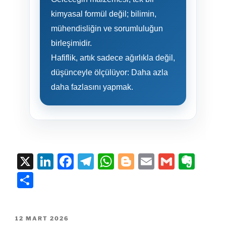
kimyasal formül değil; bilimin,
mühendisliğin ve sorumluluğun
birleşimidir.
Hafiflik, artık sadece ağırlıkla değil,
düşünceyle ölçülüyor: Daha azla
daha fazlasını yapmak.
X
Li
F
T
W
Bl
E
G
E
n
a
el
h
o
m
m
v
S
k
c
e
at
g
ai
ai
er
h
e
e
gr
s
g
l
l
n
ar
12 MART 2026
dI
b
a
A
er
ot